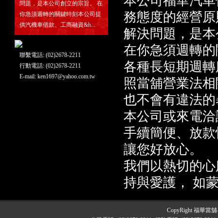
本公司福華汽車
問題，是本公司創立的宗旨。 在
務態度的經營原
你急須週轉的關鍵時刻本公司提
供汽機車借款、工商融資&h...
解決問題，是本
在你急須週轉的
聯繫電話: (02)2678-2211
各種長短期週轉
行動電話: (02)2678-2211
E-mail:
ken1697@yahoo.com.tw
照當舖營業法相
也不會有違法的
本公司或來電洽
手續簡便、放款
讓您好放心。
我們以熱切的心
持與愛護， 如
CopyRight 福華當舖-