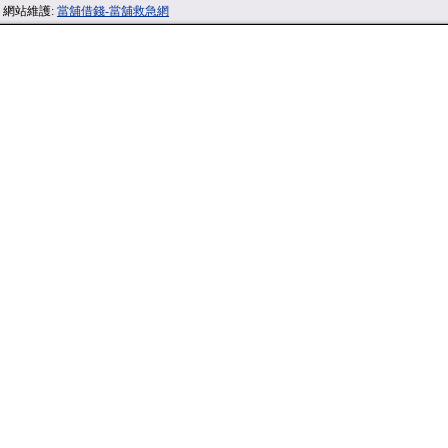
網站維護:
當舖借錢-當舖救急網