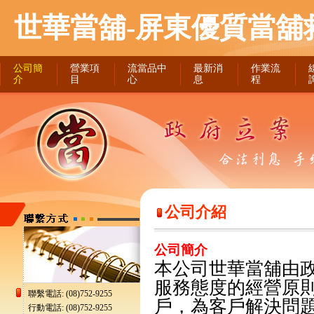
世華當舖-屏東優質當舖
公司簡
營業項
流當品中
最新消
作業流
介
目
心
息
程
公司介紹
公司簡介
本公司世華當舖由
服務態度的經營原
聯繫電話: (08)752-9255
戶，為客戶解決問
行動電話: (08)752-9255