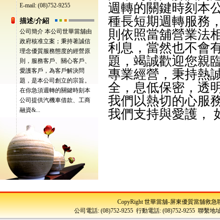
週轉的關鍵時刻本
E-mail: (08)752-9255
種長短期週轉服務
描述/介紹
則依照當舖營業法
公司簡介 本公司世華當舖由
政府核准立案；秉持著誠信
利息，當然也不會
理念優質服務態度的經營原
題，竭誠歡迎您親
則，服務客戶、關心客戶、
愛護客戶，為客戶解決問
專業經營，秉持熱
題，是本公司創立的宗旨。
全，息低保密，透
在你急須週轉的關鍵時刻本
我們以熱切的心服
公司提供汽機車借款、工商
融資&...
我們支持與愛護， 
CopyRight 世華當舖-屏東優質當舖救急聯盟-汽
公司電話: (08)752-9255 行動電話: (08)752-925