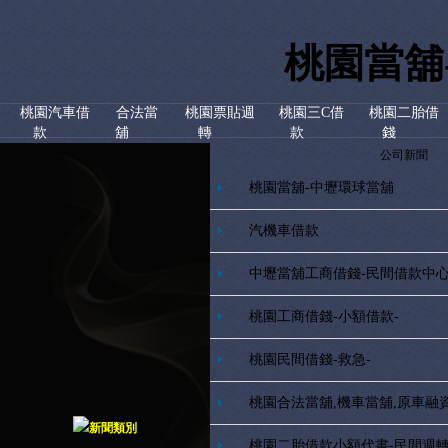
桃園當舖
桃園汽車借
合法當
桃園票貼週
桃園三C借
桃園二胎借
款
舖
轉
款
錢
公司新聞
桃園當舖-中壢環球當舖
汽機車借款
中壢當舖工商借錢-民間借款中心
桃園工商借錢-小額借款-
桃園民間借錢-救急-
桃園合法當舖,機車當舖,原車融資
新聞類別
桃園二胎借款小額代書-民間週轉