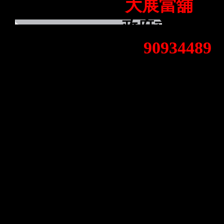
大展當舖
位
政府立案公會
90934489
號:
款、公司、工
款、支客票還
本當舖秉持
念，提供各行
刻，能有一個
借款及典當作
的繁瑣及高門
人借款或企業