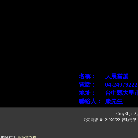
下，讓您的生
如果您有資
或來電洽詢，
另有到府服務
名稱：
大展當舖
電話：
04-24079222
地址：
台中縣大里
聯絡人：
康
先生
CopyRight 大
公司電話: 04-24079222 行動電話
網站維護:
當舖救急網