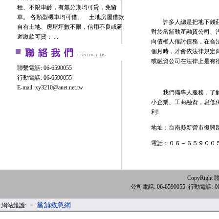
種、不限車齡，有無分期均可貸，免留
車。 各類型機車均可借。 土地房屋借款
許多人總是把地下錢莊與
自有土地、房屋坪數不限，信用不良或延
對於當舖動產融資公司、
遲繳款可貸： ...
向債權人傕討債務，在合
個月時，才會依法律規定
或融資公司在法律上是有
聯繫電話: 06-6590055
行動電話: 06-6590055
E-mail:
xy3210@anet.net.tw
我們備專人服務，了解您
小企業、工商融資，息低
利!
地址：台南縣新營市復興
電話：０６－６５９００
CopyRight 
公司電話: 06-6590055 行動電話
當舖救急網
網站維護: