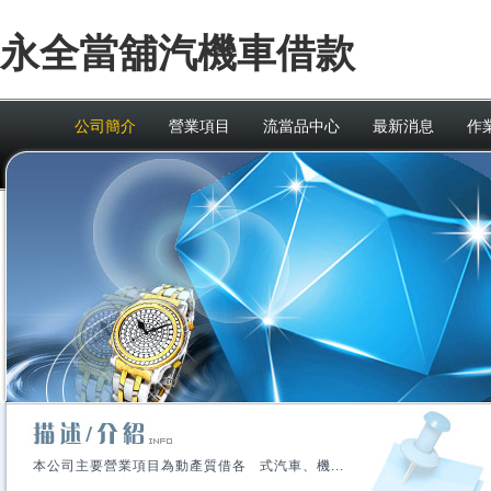
永全當舖汽機車借款
公司簡介
營業項目
流當品中心
最新消息
作
本公司主要營業項目為動產質借各 式汽車、機...