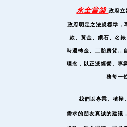
永全當舖
政府立
政
府明定之法規標準，專
款、
黃金、鑽石、名錶
時週
轉金、二胎房貸…
理
念，以正派經營、專
務
每一
我們以專業、積極
需
求的朋友真誠的建議