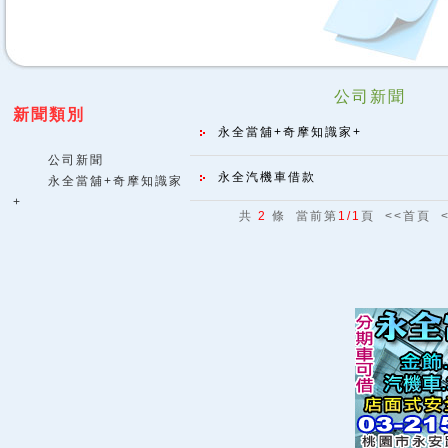
公司新聞
新聞類別
永全當舖+奇摩知識家+
公司新聞
永全汽機車借款
永全當舖+奇摩知識家
+
共
2
條 當前第
1/1
頁 <<首頁 