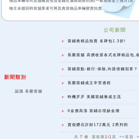
物品車輛等向當舖融資借貸金錢在滿期期限到期(一般期限是三個月)原
物主未贖回時當舖業者可將其典當物品車輛變賣拍賣...
公司新聞
當鋪推精品拍賣 名牌包1.3折!
長榮當舖 高價收當各式名牌精品包,各式
當鋪當點-銀行-保險,向誰借錢划算？
新聞類別
長榮當鋪成立辛苦過程
認識 長榮當舖
時機歹歹 美國當鋪漸成主流
0金價高漲 當鋪出現缺金潮
賣假鑽石詐財172萬元 2男判刑
共
7
條 當前第
1/1
頁 <<首頁 