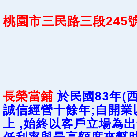
桃園市三民路三段245
長榮當鋪
於民國83年(西
誠信經營十餘年;自開業
上 ,始終以客戶立場為