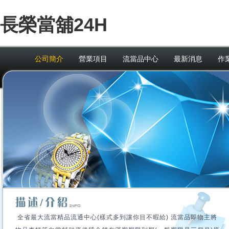
長榮當舖24H
公司簡介
營業項目
流當品中心
最新消息
作
全省最大流當精品流通中心(樣式多到讓你目不暇給) 流當品即物主將