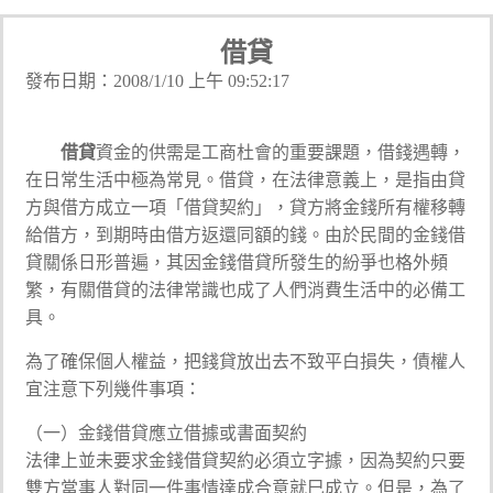
借貸
發布日期：2008/1/10 上午 09:52:17
借貸
資金的供需是工商杜會的重要課題，借錢遇轉，
在日常生活中極為常見。借貸，在法律意義上，是指由貸
方與借方成立一項「借貸契約」，貸方將金錢所有權移轉
給借方，到期時由借方返還同額的錢。由於民間的金錢借
貸關係日形普遍，其因金錢借貸所發生的紛爭也格外頻
繁，有關借貸的法律常識也成了人們消費生活中的必備工
具。
為了確保個人權益，把錢貸放出去不致平白損失，債權人
宜注意下列幾件事項：
（一）金錢借貸應立借據或書面契約
法律上並未要求金錢借貸契約必須立字據，因為契約只要
雙方當事人對同一件事情達成合意就巳成立。但是，為了