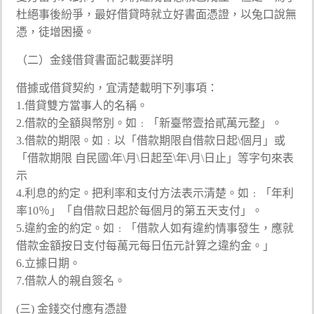
杜絕事後紛爭，最好借貸時就立好書面憑證，以兔口說無
憑，徒增困擾。
（二）金錢借貸書面記載要詳明
借據或借貸契約，宜清楚載明下列事項：
1.借貸雙方當事人的名稱。
2.借款的全額與幣別。如﹕「新臺幣壹拾貳萬元整」。
3.借款的期限。如﹕以「借款期限自借款日起\個月」或
「借款期限 自民國\年\月\日起至\年\月\日止」等字句來表
示
4.利息的約定。把利率和支付方法表示清楚。如﹕「年利
率10％」「自借款日起於每個月的第五天支付」。
5.違約金的約定。如﹕「借款人如有違約情事發生，應就
借款金額按日支付每萬元每日伍元計算之違約金。」
6.立據日期。
7.借款人的親自簽名。
(三) 金錢交付應有憑證