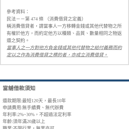
參考資料：
民法－－第 474 條 （消費借貸之定義）
稱消費借貸者，謂當事人一方移轉金錢或其他代替物之所
有權於他方，而約定他方以種類、品質、數量相同之物返
還之契約。
當事人之一方對他方負金錢或其他代替物之給付義務而約
定以之作為消費借貸之標的者，亦成立消費借貸。
當舖借款須知
還款期限:最短120天，最長10年
申請費用:無手續費、無代辦費
年利率:2%~30%，不超過法定利率
年齡:須年滿20歲以上
職業:不限行業，無業亦可