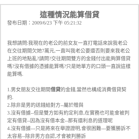
這種情況能算借貸
發布日期：2009/6/23 下午 05:21:32
我想請問:我現在的老公的前女友一直打電話來說我老公
在交往期間欠她7萬元,一直叫我老公要還否則要來我老公
上班的地點亂?請問?交往期間雙方的金錢付出能夠算借貸
嗎?沒有借據的憑據能算嗎?只是她單方的口頭一直說這樣
能算嗎.
1.男女朋友交往期間
借貸
的金錢,當然也構成消費借貸契
約.
2.除非是男的送錢給對方--屬於贈與
3.沒有借據--但是雙方如有約定利息,在實務也可能會被判
定有借貸--因為沒有借本金--那有還利息的道理呢
4.沒有借據---只是將來在舉證證明,會很困難---要獲勝訴不
太容易--除非男方自認,才會被判勝訴