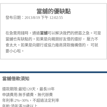
當舖的優缺點
發布日期：2013/8/19 下午 12:02:55
在急需用錢時，通過
當舖
可以解決我們的燃眉之急。可是
當舖也有缺點的。如果是向親朋好友借的還好， 壓力不
會太大。如果是向銀行或協力廠商貸款機構借的， 可就
要小心啦。
當舖借款須知
還款期限:最短120天，最長10年
申請費用:無手續費、無代辦費
年利率:2%~30%，不超過法定利率
年齡:須年滿20歲以上