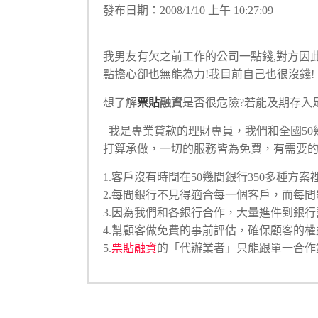
發布日期：2008/1/10 上午 10:27:09
我男友有欠之前工作的公司一點錢,對方因此
點擔心卻也無能為力!我目前自己也很沒錢!
想了解
票貼
融資
是否很危險?若能及期存入
我是專業貸款的理財專員，我們和全國50
打算承做，一切的服務皆為免費，有需要的
1.客戶沒有時間在50幾間銀行350多種方案
2.每間銀行不見得適合每一個客戶，而每
3.因為我們和各銀行合作，大量進件到銀
4.幫顧客做免費的事前評估，確保顧客的
5.
票貼融資
的「代辦業者」只能跟單一合作