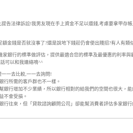
提告法律訴訟!我男友現在手上資金不足以還錢,考慮要拿甲存帳
足額金錢是否就沒事了?還是說地下錢莊仍會使出賤招?有人有類
幾家銀行的標準做評估，提供最適合您的標準及最優惠的利率與
話可以和我連絡唷^^
裡一一去比較,一一去詢問!
間銀行所需的客戶群也不一樣。
行幫銀行增加不少業績，所以銀行相對的給我們的空間也很大，
權益不會受損。
銀行往來，但「貸款諮詢顧問公司」卻能幫消費者評估多家銀行