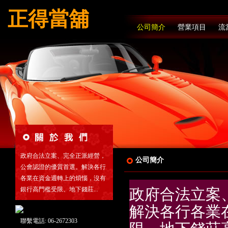
正得當舖
公司簡介
營業項目
流
政府合法立案、完全正派經營，
公司簡介
公會認證的優質首選。解決各行
各業在資金週轉上的煩惱，沒有
銀行高門檻受限、地下錢莊...
政府合法立案
解決各行各業
聯繫電話: 06-2672303