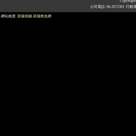
CopyRigh
公司電話: 06-2672303 行動
網站維護:
當舖借錢-當舖救急網