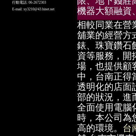
限、地下錢莊高
行動電話: 06-2672303
機器大額融資
E-mail:
xy3210@43.hinet.net
相較同業在營
舖業的經營方
錶、珠寶鑽石
資等服務，開
場，也提供顧
中，台南正得
透明化的店面
部的狀況，進
全面使用電腦
時，本公司為
高的環境。
台