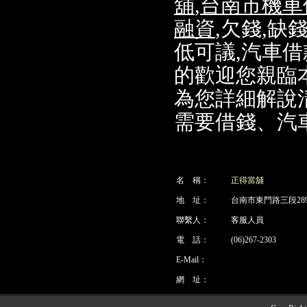
舖
,
台南市機車
融資
,欠錢,缺
低可議,汽車
的歡迎您親臨
為您詳細解說
需要借錢、汽
名 稱：
正得當舖
地 址：
台南市東門路三段28
聯繫人：
客服人員
電 話：
(06)267-2303
E-Mail：
網 址：