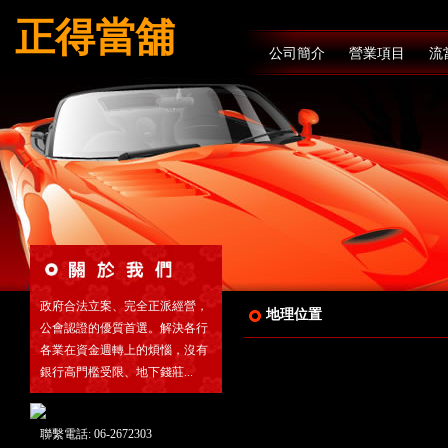
正得當舖
公司簡介
營業項目
流
政府合法立案、完全正派經營，
地理位置
公會認證的優質首選。解決各行
各業在資金週轉上的煩惱，沒有
銀行高門檻受限、地下錢莊...
聯繫電話: 06-2672303