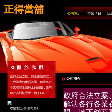
正得當舖
公司簡介
營業項目
流
政府合法立案、完全正派經營，
公司簡介
公會認證的優質首選。解決各行
各業在資金週轉上的煩惱，沒有
銀行高門檻受限、地下錢莊...
政府合法立案
解決各行各業
聯繫電話: 06-2672303