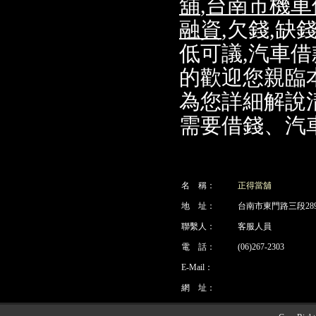
舖
,
台南市機車
融資
,欠錢,缺
低可議,汽車
的歡迎您親臨
為您詳細解說
需要借錢、汽
名 稱：
正得當舖
地 址：
台南市東門路三段28
聯繫人：
客服人員
電 話：
(06)267-2303
E-Mail：
網 址：