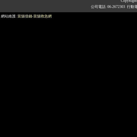
CopyRigh
公司電話: 06-2672303 行動
網站維護:
當舖借錢-當舖救急網