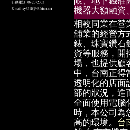
限、地下錢莊高
行動電話: 06-2672303
機器大額融資
E-mail:
xy3210@43.hinet.net
相較同業在營
舖業的經營方
錶、珠寶鑽石
資等服務，開
場，也提供顧
中，台南正得
透明化的店面
部的狀況，進
全面使用電腦
時，本公司為
高的環境。
台