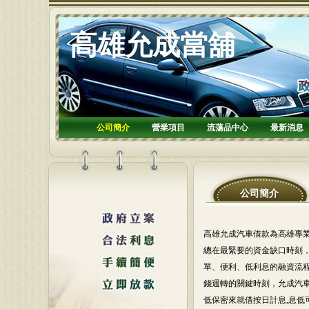
高雄允成當舖
公司簡介
營業項目
流蕩品中心
最新消息
公司簡介
高雄允成汽車借款為高雄專業
總在最緊要的資金缺口時刻
單、便利、低利息的融資流
錢週轉的關鍵時刻，允成汽車
低保密來就借按日計息,息低