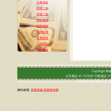
汽車借款
民間二胎
房屋二胎
票貼換現
民間週轉
民間貼現
支票貼現
小額票貼
汽車當舖
CopyRight 高雄
公司電話: 07-7221929 行動電話:
高雄汽車借款,票貼,信貸,借
網站維護:
當舖借錢-當舖救急網