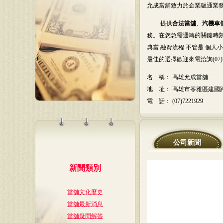
允成當舖致力於企業融通業
提供
合法當舖
、
汽機車
務。在您急需週轉的關鍵時刻
典當 融資流程 不管是 個人
最佳的選擇歡迎來電洽詢(07)72
名 稱： 高雄允成當舖
地 址： 高雄市苓雅區建國路一
電 話： (07)7221929
公司新聞
新聞類別
當舖文化歷史
當舖最新消息
當舖疑問解答