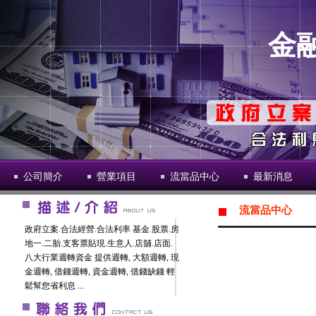
金
公司簡介
營業項目
流當品中心
最新消息
流當品中心
政府立案.合法經營.合法利率 基金.股票.房
地一.二胎.支客票貼現.生意人.店舖.店面.
八大行業週轉資金 提供週轉, 大額週轉, 現
金週轉, 借錢週轉, 資金週轉, 借錢缺錢 輕
鬆幫您省利息 ...